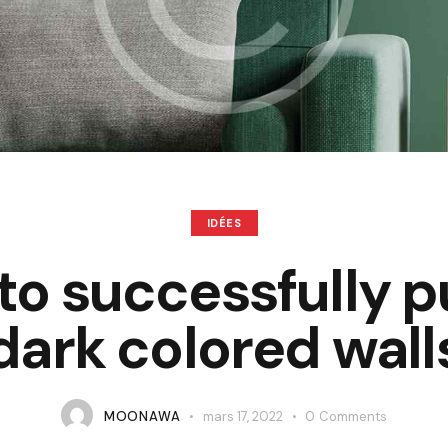
IDÉES
o successfully pu
dark colored wall
MOONAWA
mars 17, 2022
0
Comments