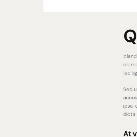
bland
eleme
leo li
Sed u
accus
ipsa,
dicta
At 