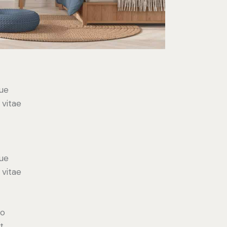
ue
 vitae
ue
 vitae
do
t