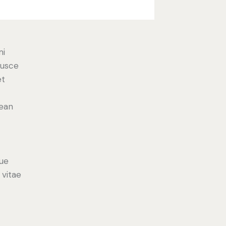
mi
Fusce
et
nean
ue
 vitae