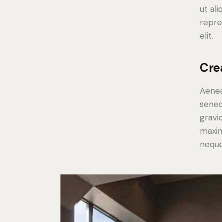
ut al
repre
elit.
Cre
Aenea
senec
gravid
maxim
neque