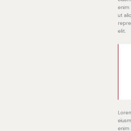
enim 
ut al
repre
elit.
Lorem
eiusm
enim 