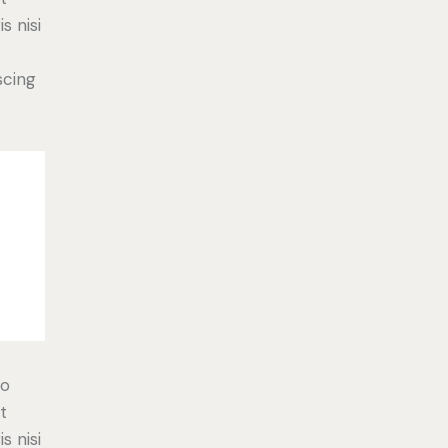
s nisi
scing
do
t
s nisi