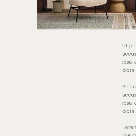
Ut pe
accus
ipsa,
dicta
Sed u
accus
ipsa,
dicta
Lorem
eiusm