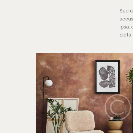
Sed u
accus
ipsa,
dicta 