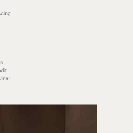
scing
e
ce
ndit
vinar