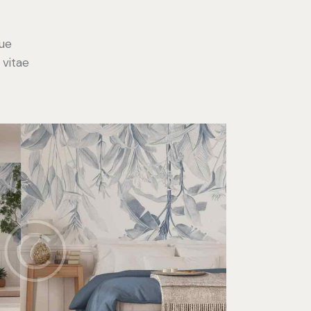
ue
 vitae