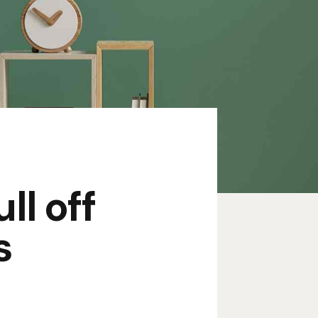
ll off
s