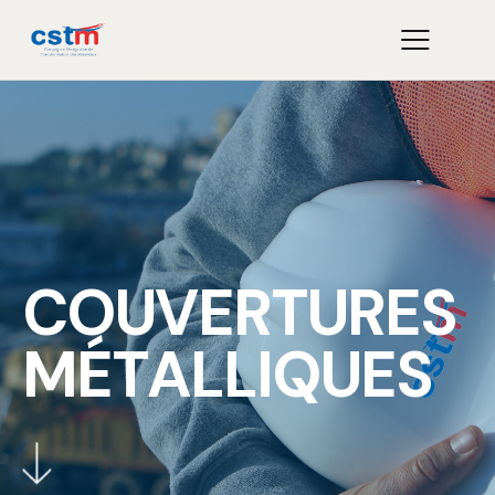
C
O
U
V
E
R
T
U
R
E
S
M
É
T
A
L
L
I
Q
U
E
S