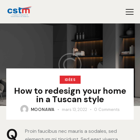
IDÉES
How to redesign your home
in a Tuscan style
MOONAWA
mars 13, 2022
0
Comments
Q
Proin faucibus nec mauris a sodales, sed
elementum mi tincidunt. Sed eget viverra